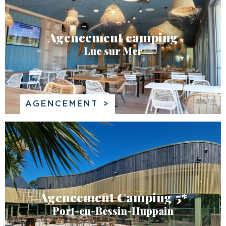
Agencement camping
Luc sur Mer
AGENCEMENT
Agencement Camping 5*
Port-en-Bessin-Huppain